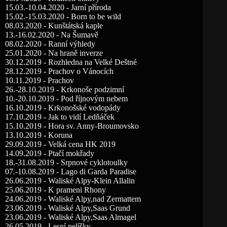
15.03.-10.04.2020 - Jarní příroda
15.02.-15.03.2020 - Born to be wild
08.03.2020 - Kunštátská kaple
13.-16.02.2020 - Na Šumavě
08.02.2020 - Ranní výhledy
25.01.2020 - Na hraně inverze
30.12.2019 - Rozhledna na Velké Deštné
28.12.2019 - Prachov o Vánocích
10.11.2019 - Prachov
26.-28.10.2019 - Krkonoše podzimní
10.-20.10.2019 - Pod říjnovým nebem
16.10.2019 - Krkonošské vodopády
17.10.2019 - Jak to vidí Ledňáček
15.10.2019 - Hora sv. Anny-Broumovsko
13.10.2019 - Koruna
29.09.2019 - Velká cena HK 2019
14.09.2019 - Ptačí mokřady
18.-31.08.2019 - Srpnové cyklotoulky
07.-10.08.2019 - Lago di Garda Paradise
26.06.2019 - Waliské Alpy-Klein Allalin
25.06.2019 - K prameni Rhony
24.06.2019 - Waliské Alpy,nad Zermattem
23.06.2019 - Waliské Alpy,Saas Grund
23.06.2019 - Waliské Alpy,Saas Almagel
26.05.2019 - Lesní pelíšky