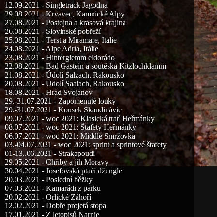
12.09.2021 - Singletrack Jagodna
29.08.2021 - Krvavec, Kamnické Alpy
27.08.2021 - Postojna a krasová krajina
26.08.2021 - Slovinské pobřeží
25.08.2021 - Terst a Miramare, Itálie
24.08.2021 - Alpe Adria, Itálie
23.08.2021 - Hinterglemm eldorádo
22.08.2021 - Bad Gastein a soutěska Kitzlochklamm
21.08.2021 - Údolí Salzach, Rakousko
20.08.2021 - Údolí Saalach, Rakousko
18.08.2021 - Hrad Svojanov
29.-31.07.2021 - Zapomenuté louky
29.-31.07.2021 - Kousek Skandinávie
09.07.2021 - woc 2021: Klasická trať Heřmánky
08.07.2021 - woc 2021: Štafety Heřmánky
06.07.2021 - woc 2021: Middle Smržovka
03.-04.07.2021 - woc 2021: sprint a sprintové štafety
01-13..06.2021 - Strakapoudi
29.05.2021 - Chřiby a jih Moravy
30.04.2021 - Josefovská ptačí džungle
20.03.2021 - Poslední běžky
07.03.2021 - Kamarádi z parku
20.02.2021 - Orlické Záhoří
12.02.2021 - Dobře projetá stopa
17.01.2021 - Z letopisů Narnie