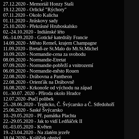
27.12.2020 - Memoriál Honzy Staši
19.12.2020 - Orlické "Rýchory"
07.11.2020 - Okolo Kalicha
01.11.2020 - Jiráskovy sady
25.10.2020 - Překrásné Hruboskalsko
02.-24.10.2020 - Indiánské léto
06.-14.09.2020 - Gotické katedrály Francie
14.09.2020 - Město Remeš, krajem Champagne
11.09.2020 - Bretaň-ze St.Malo do Mt.St.Michel
10.09.2020 - Normandie-cena za svobodu
08.09.2020 - Normandie-Etretat
07.09.2020 - Normandie-pobřeží a vnitrozemí
06.09.2020 - Normandie-město Rouen
22.08.2020 - Drábovna a Pantheon
22.08.2020 - Orienťák na Drábovně
16.08.2020 - Krkonoše od východu na západ
01.-30.07. 2020 - Příroda okolo Hradce
12.07.2020 -Ptačí polibek
25.-28.06.2020 - Teplicko, Č. Švýcarsko a Č. Středohoří
25.06.2020 - Saské Švýcarsko
10.-29.05.2020 - Př. památka Plachta
22.-29.05.2020 - Jak to vidí Ledňáček II
01.-03.05.2020 - Květen
19.-23.04.2020 - Na zlatém jezeře
18.04.2020 - Králíček ohnivý