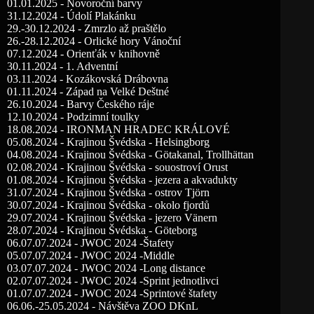
01.01.2025 - Novoroční barvy
31.12.2024 - Údolí Plakánku
29.-30.12.2024 - Zmrzlo až praštělo
26.-28.12.2024 - Orlické hory Vánoční
07.12.2024 - Orienťák v knihovně
30.11.2024 - 1. Adventní
03.11.2024 - Kozákovská Drábovna
01.11.2024 - Západ na Velké Deštné
26.10.2024 - Barvy Českého ráje
12.10.2024 - Podzimní toulky
18.08.2024 - IRONMAN HRADEC KRÁLOVÉ
05.08.2024 - Krajinou Švédska - Helsingborg
04.08.2024 - Krajinou Švédska - Götakanal, Trollhättan
02.08.2024 - Krajinou Švédska - souostroví Orust
01.08.2024 - Krajinou Švédska - jezera a akvadukty
31.07.2024 - Krajinou Švédska - ostrov Tjörn
30.07.2024 - Krajinou Švédska - okolo fjordů
29.07.2024 - Krajinou Švédska - jezero Vänern
28.07.2024 - Krajinou Švédska - Göteborg
06.07.07.2024 - JWOC 2024 -Štafety
05.07.07.2024 - JWOC 2024 -Middle
03.07.07.2024 - JWOC 2024 -Long distance
02.07.07.2024 - JWOC 2024 -Sprint jednotlivci
01.07.07.2024 - JWOC 2024 -Sprintové štafety
06.06.-25.05.2024 - Návštěva ZOO DKnL