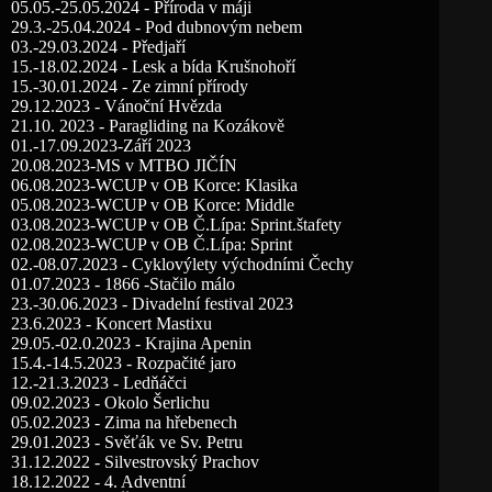
05.05.-25.05.2024 - Příroda v máji
29.3.-25.04.2024 - Pod dubnovým nebem
03.-29.03.2024 - Předjaří
15.-18.02.2024 - Lesk a bída Krušnohoří
15.-30.01.2024 - Ze zimní přírody
29.12.2023 - Vánoční Hvězda
21.10. 2023 - Paragliding na Kozákově
01.-17.09.2023-Září 2023
20.08.2023-MS v MTBO JIČÍN
06.08.2023-WCUP v OB Korce: Klasika
05.08.2023-WCUP v OB Korce: Middle
03.08.2023-WCUP v OB Č.Lípa: Sprint.štafety
02.08.2023-WCUP v OB Č.Lípa: Sprint
02.-08.07.2023 - Cyklovýlety východními Čechy
01.07.2023 - 1866 -Stačilo málo
23.-30.06.2023 - Divadelní festival 2023
23.6.2023 - Koncert Mastixu
29.05.-02.0.2023 - Krajina Apenin
15.4.-14.5.2023 - Rozpačité jaro
12.-21.3.2023 - Ledňáčci
09.02.2023 - Okolo Šerlichu
05.02.2023 - Zima na hřebenech
29.01.2023 - Svěťák ve Sv. Petru
31.12.2022 - Silvestrovský Prachov
18.12.2022 - 4. Adventní