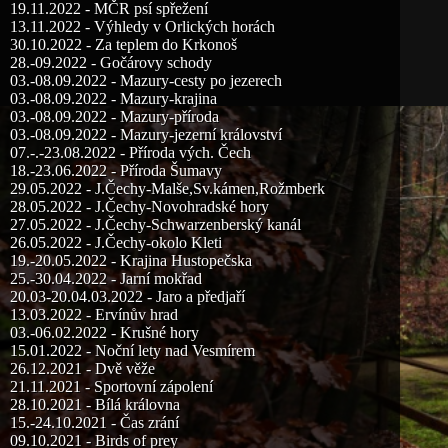
19.11.2022 - MČR psí spřežení
13.11.2022 - Výhledy v Orlických horách
30.10.2022 - Za teplem do Krkonoš
28.-09.2022 - Gočárovy schody
03.-08.09.2022 - Mazury-cesty po jezerech
03.-08.09.2022 - Mazury-krajina
03.-08.09.2022 - Mazury-příroda
03.-08.09.2022 - Mazury-jezerní království
07.-.-23.08.2022 - Příroda vých. Čech
18.-23.06.2022 - Příroda Šumavy
29.05.2022 - J.Čechy-Malše,Sv.kámen,Rožmberk
28.05.2022 - J.Čechy-Novohradské hory
27.05.2022 - J.Čechy-Schwarzenberský kanál
26.05.2022 - J.Čechy-okolo Kleti
19.-20.05.2022 - Krajina Hustopečska
25.-30.04.2022 - Jarní mokřad
20.03-20.04.03.2022 - Jaro a předjaří
13.03.2022 - Ervínův hrad
03.-06.02.2022 - Krušné hory
15.01.2022 - Noční lety nad Vesmírem
26.12.2021 - Dvě věže
21.11.2021 - Sportovní zápolení
28.10.2021 - Bílá královna
15.-24.10.2021 - Čas zrání
09.10.2021 - Birds of prey