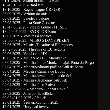
01.11.2025 - Skalní modlitebna Kalich
18.-19.10.2025 - Babí léto
18.10.2025 - Ragby league-ČR:GER
06.09.2025 - Vzhůru do oblak
03.09.2025 - 5 neděl v balóně
27.08.2025 - Pocta Soně Červené
13.-17.08.2025 - Prealpi Giulie - IT+SLO
18.-20.07.2025 - EYOC OB Brno
12.07.2025 - Voitures á pédales
02.-06.07.2025 - MTBO 5 DAYS PLZEŃ
27.06.2025 - Mastix -Theathre of EU regions
20.-27.06.2025 -Theathre of EU regions
09.06.2025 - Velká cena HK
10.05.2025 - MČR v MTBO Marokánka
07.04.2025 - Madeira-Porto Moniz a maják Porta do Pargo
07.04.2025 - Madeira-náhorní plošina Paúl da Serra
06.04.2025 - Madeira-Camara de Lobos
06.04.2025 - Madeira-levada u Ponta do Sol
05.04.2025 - Madeira-Ječmenný ostrůvek
04.04.2025 - Madeira-Pico Ruivo
02.-03.04.2025 - Madeira-Funchal a okolí
23.03.2025 - Jarní pohár, Biřička
09.02.-01.03.2025 - Předjaří
25.01.2025 - Šediváčkův long 2025
18.01.2025 - Hory nad inverzí