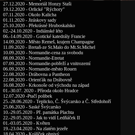
27.12.2020 - Memoriál Honzy Staši
19.12.2020 - Orlické "Rýchory"
07.11.2020 - Okolo Kalicha
01.11.2020 - Jiráskovy sady
25.10.2020 - Překrásné Hruboskalsko
02.-24.10.2020 - Indiánské léto
06.-14.09.2020 - Gotické katedrály Francie
14.09.2020 - Město Remeš, krajem Champagne
11.09.2020 - Bretaň-ze St.Malo do Mt.St.Michel
10.09.2020 - Normandie-cena za svobodu
08.09.2020 - Normandie-Etretat
07.09.2020 - Normandie-pobřeží a vnitrozemí
06.09.2020 - Normandie-město Rouen
22.08.2020 - Drábovna a Pantheon
22.08.2020 - Orienťák na Drábovně
16.08.2020 - Krkonoše od východu na západ
01.-30.07. 2020 - Příroda okolo Hradce
12.07.2020 -Ptačí polibek
25.-28.06.2020 - Teplicko, Č. Švýcarsko a Č. Středohoří
25.06.2020 - Saské Švýcarsko
10.-29.05.2020 - Př. památka Plachta
22.-29.05.2020 - Jak to vidí Ledňáček II
01.-03.05.2020 - Květen
19.-23.04.2020 - Na zlatém jezeře
18.04.2020 - Králíček ohnivý