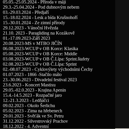
05.05.-25.05.2024 - Příroda v máji
29.3.-25.04.2024 - Pod dubnovým nebem
03.-29.03.2024 - Předjaří
15.-18.02.2024 - Lesk a bída Krušnohoří
15.-30.01.2024 - Ze zimní přírody
29.12.2023 - Vánoční Hvězda
21.10. 2023 - Paragliding na Kozákově
01.-17.09.2023-Září 2023
20.08.2023-MS v MTBO JIČÍN
06.08.2023-WCUP v OB Korce: Klasika
05.08.2023-WCUP v OB Korce: Middle
03.08.2023-WCUP v OB Č.Lípa: Sprint.štafety
02.08.2023-WCUP v OB Č.Lípa: Sprint
02.-08.07.2023 - Cyklovýlety východními Čechy
01.07.2023 - 1866 -Stačilo málo
23.-30.06.2023 - Divadelní festival 2023
23.6.2023 - Koncert Mastixu
29.05.-02.0.2023 - Krajina Apenin
15.4.-14.5.2023 - Rozpačité jaro
12.-21.3.2023 - Ledňáčci
09.02.2023 - Okolo Šerlichu
05.02.2023 - Zima na hřebenech
29.01.2023 - Svěťák ve Sv. Petru
31.12.2022 - Silvestrovský Prachov
18.12.2022 - 4. Adventní