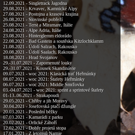
12.09.2021 - Singletrack Jagodna
29.08.2021 - Krvavec, Kamnické Alpy
27.08.2021 - Postojna a krasová krajina
26.08.2021 - Slovinské pobřeží
25.08.2021 - Terst a Miramare, Itálie
24.08.2021 - Alpe Adria, Itálie
23.08.2021 - Hinterglemm eldorádo
22.08.2021 - Bad Gastein a soutěska Kitzlochklamm
21.08.2021 - Údolí Salzach, Rakousko
20.08.2021 - Údolí Saalach, Rakousko
18.08.2021 - Hrad Svojanov
29.-31.07.2021 - Zapomenuté louky
29.-31.07.2021 - Kousek Skandinávie
09.07.2021 - woc 2021: Klasická trať Heřmánky
08.07.2021 - woc 2021: Štafety Heřmánky
06.07.2021 - woc 2021: Middle Smržovka
03.-04.07.2021 - woc 2021: sprint a sprintové štafety
01-13..06.2021 - Strakapoudi
29.05.2021 - Chřiby a jih Moravy
30.04.2021 - Josefovská ptačí džungle
20.03.2021 - Poslední běžky
07.03.2021 - Kamarádi z parku
20.02.2021 - Orlické Záhoří
12.02.2021 - Dobře projetá stopa
17.01.2021 - Z letopisů Narnie