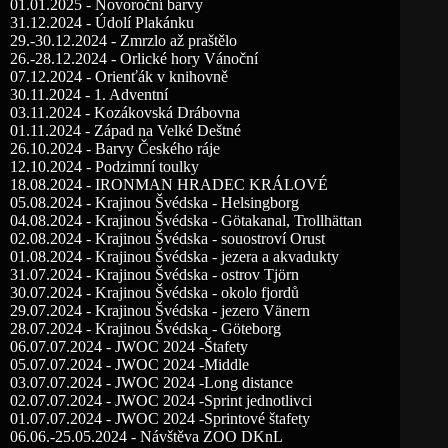
01.01.2025 - Novoroční barvy
31.12.2024 - Údolí Plakánku
29.-30.12.2024 - Zmrzlo až praštělo
26.-28.12.2024 - Orlické hory Vánoční
07.12.2024 - Orienťák v knihovně
30.11.2024 - 1. Adventní
03.11.2024 - Kozákovská Drábovna
01.11.2024 - Západ na Velké Deštné
26.10.2024 - Barvy Českého ráje
12.10.2024 - Podzimní toulky
18.08.2024 - IRONMAN HRADEC KRÁLOVÉ
05.08.2024 - Krajinou Švédska - Helsingborg
04.08.2024 - Krajinou Švédska - Götakanal, Trollhättan
02.08.2024 - Krajinou Švédska - souostroví Orust
01.08.2024 - Krajinou Švédska - jezera a akvadukty
31.07.2024 - Krajinou Švédska - ostrov Tjörn
30.07.2024 - Krajinou Švédska - okolo fjordů
29.07.2024 - Krajinou Švédska - jezero Vänern
28.07.2024 - Krajinou Švédska - Göteborg
06.07.07.2024 - JWOC 2024 -Štafety
05.07.07.2024 - JWOC 2024 -Middle
03.07.07.2024 - JWOC 2024 -Long distance
02.07.07.2024 - JWOC 2024 -Sprint jednotlivci
01.07.07.2024 - JWOC 2024 -Sprintové štafety
06.06.-25.05.2024 - Návštěva ZOO DKnL