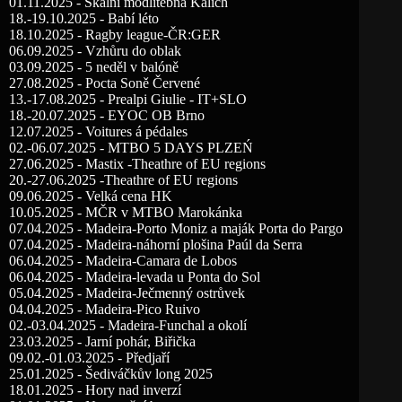
01.11.2025 - Skalní modlitebna Kalich
18.-19.10.2025 - Babí léto
18.10.2025 - Ragby league-ČR:GER
06.09.2025 - Vzhůru do oblak
03.09.2025 - 5 neděl v balóně
27.08.2025 - Pocta Soně Červené
13.-17.08.2025 - Prealpi Giulie - IT+SLO
18.-20.07.2025 - EYOC OB Brno
12.07.2025 - Voitures á pédales
02.-06.07.2025 - MTBO 5 DAYS PLZEŃ
27.06.2025 - Mastix -Theathre of EU regions
20.-27.06.2025 -Theathre of EU regions
09.06.2025 - Velká cena HK
10.05.2025 - MČR v MTBO Marokánka
07.04.2025 - Madeira-Porto Moniz a maják Porta do Pargo
07.04.2025 - Madeira-náhorní plošina Paúl da Serra
06.04.2025 - Madeira-Camara de Lobos
06.04.2025 - Madeira-levada u Ponta do Sol
05.04.2025 - Madeira-Ječmenný ostrůvek
04.04.2025 - Madeira-Pico Ruivo
02.-03.04.2025 - Madeira-Funchal a okolí
23.03.2025 - Jarní pohár, Biřička
09.02.-01.03.2025 - Předjaří
25.01.2025 - Šediváčkův long 2025
18.01.2025 - Hory nad inverzí