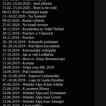
15.03.-10.04.2020 - Jarní příroda
15.02.-15.03.2020 - Born to be wild
08.03.2020 - Kunštátská kaple
13.-16.02.2020 - Na Šumavě
08.02.2020 - Ranní výhledy
25.01.2020 - Na hraně inverze
30.12.2019 - Rozhledna na Velké Deštné
28.12.2019 - Prachov o Vánocích
10.11.2019 - Prachov
26.-28.10.2019 - Krkonoše podzimní
10.-20.10.2019 - Pod říjnovým nebem
16.10.2019 - Krkonošské vodopády
17.10.2019 - Jak to vidí Ledňáček
15.10.2019 - Hora sv. Anny-Broumovsko
13.10.2019 - Koruna
29.09.2019 - Velká cena HK 2019
14.09.2019 - Ptačí mokřady
18.-31.08.2019 - Srpnové cyklotoulky
07.-10.08.2019 - Lago di Garda Paradise
26.06.2019 - Waliské Alpy-Klein Allalin
25.06.2019 - K prameni Rhony
24.06.2019 - Waliské Alpy,nad Zermattem
23.06.2019 - Waliské Alpy,Saas Grund
23.06.2019 - Waliské Alpy,Saas Almagel
26.05.2019 - Lesní pelíšky