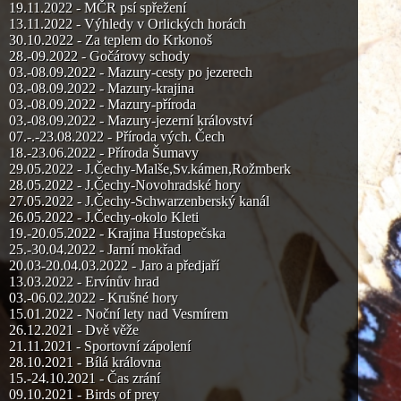
19.11.2022 - MČR psí spřežení
13.11.2022 - Výhledy v Orlických horách
30.10.2022 - Za teplem do Krkonoš
28.-09.2022 - Gočárovy schody
03.-08.09.2022 - Mazury-cesty po jezerech
03.-08.09.2022 - Mazury-krajina
03.-08.09.2022 - Mazury-příroda
03.-08.09.2022 - Mazury-jezerní království
07.-.-23.08.2022 - Příroda vých. Čech
18.-23.06.2022 - Příroda Šumavy
29.05.2022 - J.Čechy-Malše,Sv.kámen,Rožmberk
28.05.2022 - J.Čechy-Novohradské hory
27.05.2022 - J.Čechy-Schwarzenberský kanál
26.05.2022 - J.Čechy-okolo Kleti
19.-20.05.2022 - Krajina Hustopečska
25.-30.04.2022 - Jarní mokřad
20.03-20.04.03.2022 - Jaro a předjaří
13.03.2022 - Ervínův hrad
03.-06.02.2022 - Krušné hory
15.01.2022 - Noční lety nad Vesmírem
26.12.2021 - Dvě věže
21.11.2021 - Sportovní zápolení
28.10.2021 - Bílá královna
15.-24.10.2021 - Čas zrání
09.10.2021 - Birds of prey