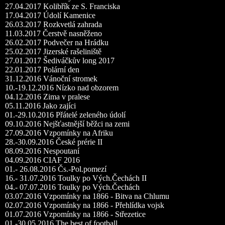
27.04.2017 Kolibřík ze S. Franciska
17.04.2017 Údolí Kamenice
26.03.2017 Rozkvetlá zahrada
11.03.2017 Čerstvě nasněženo
26.02.2017 Podvečer na Hrádku
25.02.2017 Jizerské rašeliniště
27.01.2017 Šediváčkův long 2017
22.01.2017 Polární den
31.12.2016 Vánoční stromek
10.-19.12.2016 Nízko nad obzorem
04.12.2016 Zima v pralese
05.11.2016 Jako zajíci
01.-29.10.2016 Přátelé zeleného údolí
09.10.2016 Nejšťastnější běžci na zemi
27.09.2016 Vzpomínky na Afriku
28.-30.09.2016 České prérie II
08.09.2016 Nespoutaní
04.09.2016 CIAF 2016
01.- 26.08.2016 Čs.-Pol.pomezí
16.- 31.07.2016 Toulky po Vých.Čechách II
04.- 07.07.2016 Toulky po Vých.Čechách
03.07.2016 Vzpomínky na 1866 - Bitva na Chlumu
02.07.2016 Vzpomínky na 1866 - Přehlídka vojsk
01.07.2016 Vzpomínky na 1866 - Střezetice
01.-30.05.2016 The best of football