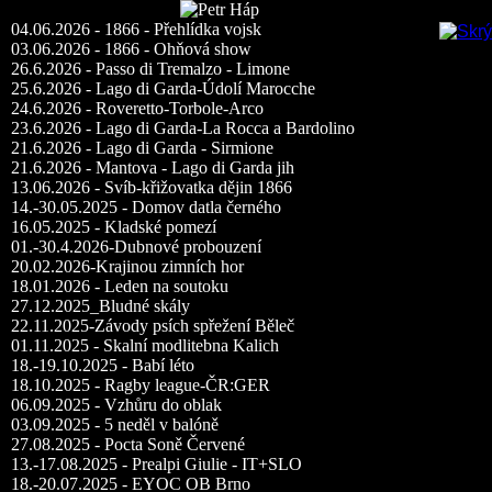
04.06.2026 - 1866 - Přehlídka vojsk
03.06.2026 - 1866 - Ohňová show
26.6.2026 - Passo di Tremalzo - Limone
25.6.2026 - Lago di Garda-Údolí Marocche
24.6.2026 - Roveretto-Torbole-Arco
23.6.2026 - Lago di Garda-La Rocca a Bardolino
21.6.2026 - Lago di Garda - Sirmione
21.6.2026 - Mantova - Lago di Garda jih
13.06.2026 - Svíb-křižovatka dějin 1866
14.-30.05.2025 - Domov datla černého
16.05.2025 - Kladské pomezí
01.-30.4.2026-Dubnové probouzení
20.02.2026-Krajinou zimních hor
18.01.2026 - Leden na soutoku
27.12.2025_Bludné skály
22.11.2025-Závody psích spřežení Běleč
01.11.2025 - Skalní modlitebna Kalich
18.-19.10.2025 - Babí léto
18.10.2025 - Ragby league-ČR:GER
06.09.2025 - Vzhůru do oblak
03.09.2025 - 5 neděl v balóně
27.08.2025 - Pocta Soně Červené
13.-17.08.2025 - Prealpi Giulie - IT+SLO
18.-20.07.2025 - EYOC OB Brno