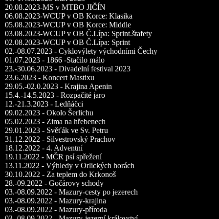
20.08.2023-MS v MTBO JIČÍN
06.08.2023-WCUP v OB Korce: Klasika
05.08.2023-WCUP v OB Korce: Middle
03.08.2023-WCUP v OB Č.Lípa: Sprint.štafety
02.08.2023-WCUP v OB Č.Lípa: Sprint
02.-08.07.2023 - Cyklovýlety východními Čechy
01.07.2023 - 1866 -Stačilo málo
23.-30.06.2023 - Divadelní festival 2023
23.6.2023 - Koncert Mastixu
29.05.-02.0.2023 - Krajina Apenin
15.4.-14.5.2023 - Rozpačité jaro
12.-21.3.2023 - Ledňáčci
09.02.2023 - Okolo Šerlichu
05.02.2023 - Zima na hřebenech
29.01.2023 - Svěťák ve Sv. Petru
31.12.2022 - Silvestrovský Prachov
18.12.2022 - 4. Adventní
19.11.2022 - MČR psí spřežení
13.11.2022 - Výhledy v Orlických horách
30.10.2022 - Za teplem do Krkonoš
28.-09.2022 - Gočárovy schody
03.-08.09.2022 - Mazury-cesty po jezerech
03.-08.09.2022 - Mazury-krajina
03.-08.09.2022 - Mazury-příroda
03.-08.09.2022 - Mazury-jezerní království