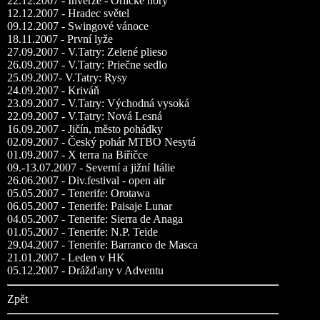
22.12.2007 - Inverze - Orlické hory
12.12.2007 - Hradec světel
09.12.2007 - Swingové vánoce
18.11.2007 - První lyže
27.09.2007 - V.Tatry: Zelené plieso
26.09.2007 - V.Tatry: Priečne sedlo
25.09.2007- V.Tatry: Rysy
24.09.2007 - Kriváň
23.09.2007 - V.Tatry: Východná vysoká
22.09.2007 - V.Tatry: Nová Lesná
16.09.2007 - Jičín, město pohádky
02.09.2007 - Český pohár MTBO Nesytá
01.09.2007 - X terra na Biřičce
09.-13.07.2007 - Severní a jižní Itálie
26.06.2007 - Div.festival - open air
05.05.2007 - Tenerife: Orotawa
06.05.2007 - Tenerife: Paisaje Lunar
04.05.2007 - Tenerife: Sierra de Anaga
01.05.2007 - Tenerife: N.P. Teide
29.04.2007 - Tenerife: Barranco de Masca
21.01.2007 - Leden v HK
05.12.2007 - Drážďany v Adventu
Zpět