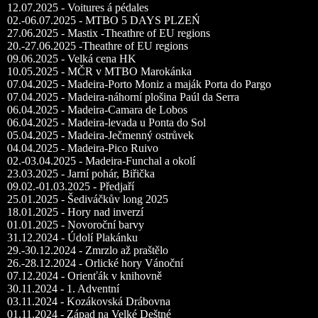
12.07.2025 - Voitures á pédales
02.-06.07.2025 - MTBO 5 DAYS PLZEŃ
27.06.2025 - Mastix -Theathre of EU regions
20.-27.06.2025 -Theathre of EU regions
09.06.2025 - Velká cena HK
10.05.2025 - MČR v MTBO Marokánka
07.04.2025 - Madeira-Porto Moniz a maják Porta do Pargo
07.04.2025 - Madeira-náhorní plošina Paúl da Serra
06.04.2025 - Madeira-Camara de Lobos
06.04.2025 - Madeira-levada u Ponta do Sol
05.04.2025 - Madeira-Ječmenný ostrůvek
04.04.2025 - Madeira-Pico Ruivo
02.-03.04.2025 - Madeira-Funchal a okolí
23.03.2025 - Jarní pohár, Biřička
09.02.-01.03.2025 - Předjaří
25.01.2025 - Šediváčkův long 2025
18.01.2025 - Hory nad inverzí
01.01.2025 - Novoroční barvy
31.12.2024 - Údolí Plakánku
29.-30.12.2024 - Zmrzlo až praštělo
26.-28.12.2024 - Orlické hory Vánoční
07.12.2024 - Orienťák v knihovně
30.11.2024 - 1. Adventní
03.11.2024 - Kozákovská Drábovna
01.11.2024 - Západ na Velké Deštné