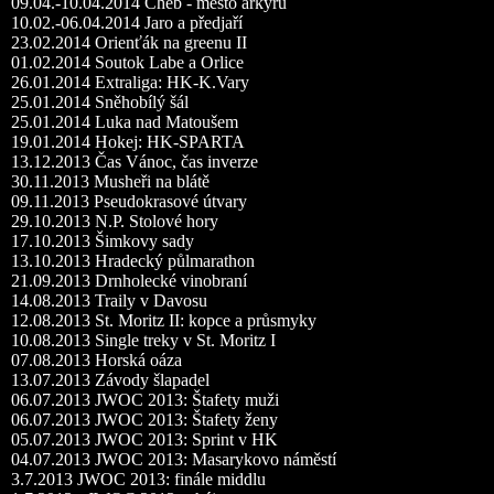
09.04.-10.04.2014 Cheb - město arkýřů
10.02.-06.04.2014 Jaro a předjaří
23.02.2014 Orienťák na greenu II
01.02.2014 Soutok Labe a Orlice
26.01.2014 Extraliga: HK-K.Vary
25.01.2014 Sněhobílý šál
25.01.2014 Luka nad Matoušem
19.01.2014 Hokej: HK-SPARTA
13.12.2013 Čas Vánoc, čas inverze
30.11.2013 Musheři na blátě
09.11.2013 Pseudokrasové útvary
29.10.2013 N.P. Stolové hory
17.10.2013 Šimkovy sady
13.10.2013 Hradecký půlmarathon
21.09.2013 Drnholecké vinobraní
14.08.2013 Traily v Davosu
12.08.2013 St. Moritz II: kopce a průsmyky
10.08.2013 Single treky v St. Moritz I
07.08.2013 Horská oáza
13.07.2013 Závody šlapadel
06.07.2013 JWOC 2013: Štafety muži
06.07.2013 JWOC 2013: Štafety ženy
05.07.2013 JWOC 2013: Sprint v HK
04.07.2013 JWOC 2013: Masarykovo náměstí
3.7.2013 JWOC 2013: finále middlu