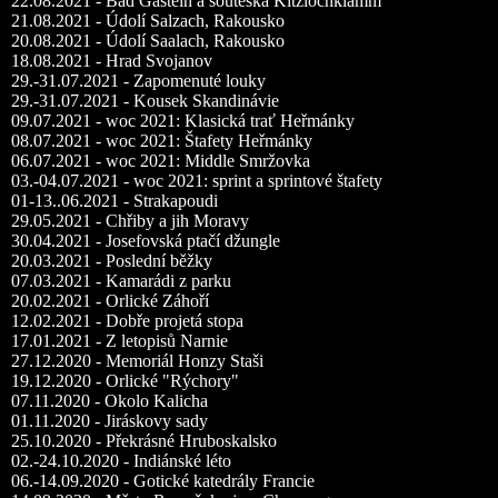
22.08.2021 - Bad Gastein a soutěska Kitzlochklamm
21.08.2021 - Údolí Salzach, Rakousko
20.08.2021 - Údolí Saalach, Rakousko
18.08.2021 - Hrad Svojanov
29.-31.07.2021 - Zapomenuté louky
29.-31.07.2021 - Kousek Skandinávie
09.07.2021 - woc 2021: Klasická trať Heřmánky
08.07.2021 - woc 2021: Štafety Heřmánky
06.07.2021 - woc 2021: Middle Smržovka
03.-04.07.2021 - woc 2021: sprint a sprintové štafety
01-13..06.2021 - Strakapoudi
29.05.2021 - Chřiby a jih Moravy
30.04.2021 - Josefovská ptačí džungle
20.03.2021 - Poslední běžky
07.03.2021 - Kamarádi z parku
20.02.2021 - Orlické Záhoří
12.02.2021 - Dobře projetá stopa
17.01.2021 - Z letopisů Narnie
27.12.2020 - Memoriál Honzy Staši
19.12.2020 - Orlické "Rýchory"
07.11.2020 - Okolo Kalicha
01.11.2020 - Jiráskovy sady
25.10.2020 - Překrásné Hruboskalsko
02.-24.10.2020 - Indiánské léto
06.-14.09.2020 - Gotické katedrály Francie