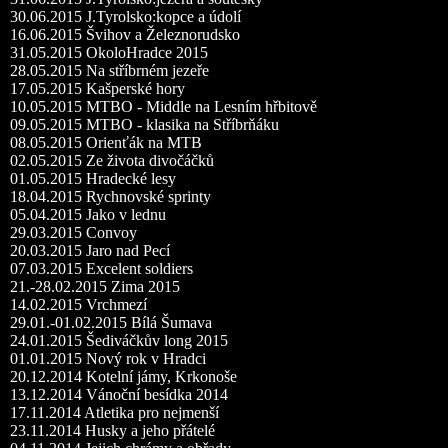
30.06.2015 J.Tyrolsko:kopce a údolí
16.06.2015 Švihov a Železnorudsko
31.05.2015 OkoloHradce 2015
28.05.2015 Na stříbrném jezeře
17.05.2015 Kašperské hory
10.05.2015 MTBO - Middle na Lesním hřbitově
09.05.2015 MTBO - klasika na Stříbrňáku
08.05.2015 Orienťák na MTB
02.05.2015 Ze života divočáčků
01.05.2015 Hradecké lesy
18.04.2015 Rychnovské sprinty
05.04.2015 Jako v lednu
29.03.2015 Convoy
20.03.2015 Jaro nad Pecí
07.03.2015 Excelent soldiers
21.-28.02.2015 Zima 2015
14.02.2015 Vrchmezí
29.01.-01.02.2015 Bílá Šumava
24.01.2015 Šediváčkův long 2015
01.01.2015 Nový rok v Hradci
20.12.2014 Kotelní jámy, Krkonoše
13.12.2014 Vánoční besídka 2014
17.11.2014 Atletika pro nejmenší
23.11.2014 Husky a jeho přátelé