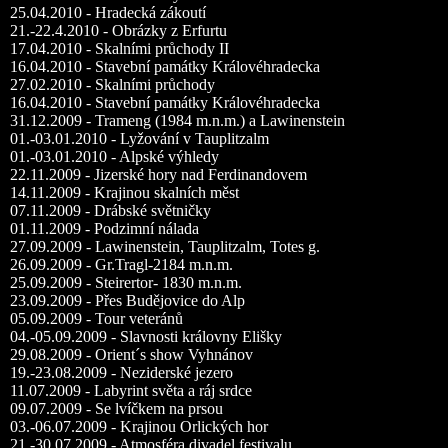
25.04.2010 - Hradecká zákoutí
21.-22.4.2010 - Obrázky z Erfurtu
17.04.2010 - Skalními průchody II
16.04.2010 - Stavební památky Královéhradecka
27.02.2010 - Skalními průchody
16.04.2010 - Stavební památky Královéhradecka
31.12.2009 - Trameng (1984 m.n.m.) a Lawinenstein
01.-03.01.2010 - Lyžování v Tauplitzalm
01.-03.01.2010 - Alpské výhledy
22.11.2009 - Jizerské hory nad Ferdinandovem
14.11.2009 - Krajinou skalních měst
07.11.2009 - Drábské světničky
01.11.2009 - Podzimní nálada
27.09.2009 - Lawinenstein, Tauplitzalm, Totes g.
26.09.2009 - Gr.Tragl-2184 m.n.m.
25.09.2009 - Steirertor- 1830 m.n.m.
23.09.2009 - Přes Budějovice do Alp
05.09.2009 - Tour veteránů
04.-05.09.2009 - Slavnosti královny Elišky
29.08.2009 - Orient´s show Vyhnánov
19.-23.08.2009 - Neziderské jezero
11.07.2009 - Labyrint světa a ráj srdce
09.07.2009 - Se lvíčkem na prsou
03.-06.07.2009 - Krajinou Orlických hor
21.-30.07.2009 - Atmosféra divadel.festivalu