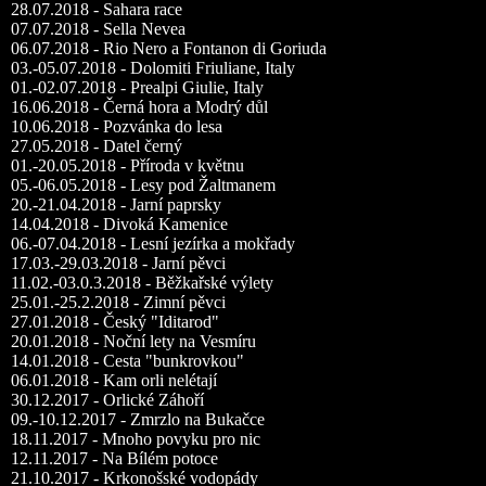
28.07.2018 - Sahara race
07.07.2018 - Sella Nevea
06.07.2018 - Rio Nero a Fontanon di Goriuda
03.-05.07.2018 - Dolomiti Friuliane, Italy
01.-02.07.2018 - Prealpi Giulie, Italy
16.06.2018 - Černá hora a Modrý důl
10.06.2018 - Pozvánka do lesa
27.05.2018 - Datel černý
01.-20.05.2018 - Příroda v květnu
05.-06.05.2018 - Lesy pod Žaltmanem
20.-21.04.2018 - Jarní paprsky
14.04.2018 - Divoká Kamenice
06.-07.04.2018 - Lesní jezírka a mokřady
17.03.-29.03.2018 - Jarní pěvci
11.02.-03.0.3.2018 - Běžkařské výlety
25.01.-25.2.2018 - Zimní pěvci
27.01.2018 - Český "Iditarod"
20.01.2018 - Noční lety na Vesmíru
14.01.2018 - Cesta "bunkrovkou"
06.01.2018 - Kam orli nelétají
30.12.2017 - Orlické Záhoří
09.-10.12.2017 - Zmrzlo na Bukačce
18.11.2017 - Mnoho povyku pro nic
12.11.2017 - Na Bílém potoce
21.10.2017 - Krkonošské vodopády