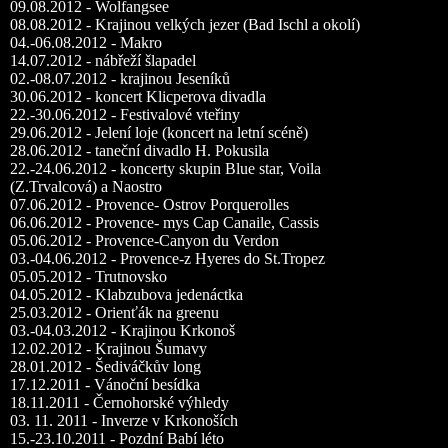
09.08.2012 - Wolfangsee
08.08.2012 - Krajinou velkých jezer (Bad Ischl a okolí)
04.-06.08.2012 - Makro
14.07.2012 - nábřeží šlapadel
02.-08.07.2012 - krajinou Jeseníků
30.06.2012 - koncert Klicperova divadla
22.-30.06.2012 - Festivalové vteřiny
29.06.2012 - Jelení loje (koncert na letní scéně)
28.06.2012 - taneční divadlo H. Pokusila
22.-24.06.2012 - koncerty skupin Blue star, Voila
(Z.Trvalcová) a Naostro
07.06.2012 - Provence- Ostrov Porquerolles
06.06.2012 - Provence- mys Cap Canaile, Cassis
05.06.2012 - Provence-Canyon du Verdon
03.-04.06.2012 - Provence-z Hyeres do St.Tropez
05.05.2012 - Trutnovsko
04.05.2012 - Klabzubova jedenáctka
25.03.2012 - Orienťák na greenu
03.-04.03.2012 - Krajinou Krkonoš
12.02.2012 - Krajinou Šumavy
28.01.2012 - Šediváčkův long
17.12.2011 - Vánoční besídka
18.11.2011 - Černohorské výhledy
03. 11. 2011 - Inverze v Krkonoších
15.-23.10.2011 - Pozdní Babí léto