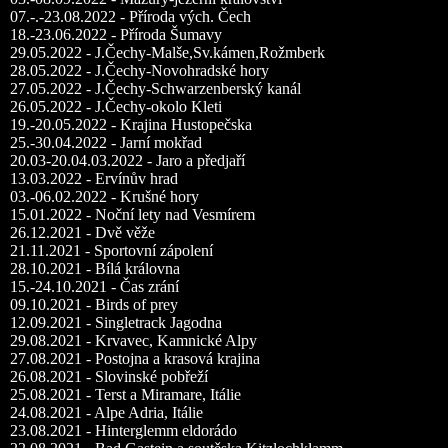
07.-.-23.08.2022 - Příroda vých. Čech
18.-23.06.2022 - Příroda Šumavy
29.05.2022 - J.Čechy-Malše,Sv.kámen,Rožmberk
28.05.2022 - J.Čechy-Novohradské hory
27.05.2022 - J.Čechy-Schwarzenberský kanál
26.05.2022 - J.Čechy-okolo Kleti
19.-20.05.2022 - Krajina Hustopečska
25.-30.04.2022 - Jarní mokřad
20.03-20.04.03.2022 - Jaro a předjaří
13.03.2022 - Ervínův hrad
03.-06.02.2022 - Krušné hory
15.01.2022 - Noční lety nad Vesmírem
26.12.2021 - Dvě věže
21.11.2021 - Sportovní zápolení
28.10.2021 - Bílá královna
15.-24.10.2021 - Čas zrání
09.10.2021 - Birds of prey
12.09.2021 - Singletrack Jagodna
29.08.2021 - Krvavec, Kamnické Alpy
27.08.2021 - Postojna a krasová krajina
26.08.2021 - Slovinské pobřeží
25.08.2021 - Terst a Miramare, Itálie
24.08.2021 - Alpe Adria, Itálie
23.08.2021 - Hinterglemm eldorádo