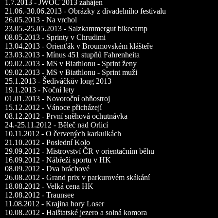
1.7.2013 - JWOC 2013 zahájen
21.06.-30.06.2013 - Obrázky z divadelního festivalu
26.05.2013 - Na vrchol
23.05.-25.05.2013 - Salzkammergut bikecamp
08.05.2013 - Sprinty v Chrudimi
13.04.2013 - Orienťák v Broumovském klášteře
23.03.2013 - Mínus 451 stupňů Fahrenheita
09.02.2013 - MS v Biathlonu - Sprint ženy
09.02.2013 - MS v Biathlonu - Sprint muži
25.1.2013 - Šediváčkův long 2013
19.1.2013 - Noční lety
01.01.2013 - Novoroční ohňostroj
15.12.2012 - Vánoce přicházejí
08.12.2012 - První sněhová ochutnávka
24.-25.11.2012 - Běleč nad Orlicí
10.11.2012 - O červených karkulkách
21.10.2012 - Poslední Kolo
29.09.2012 - Mistrovství ČR v orientačním běhu
16.09.2012 - Nábřeží sportu v HK
08.09.2012 - Dva bráchové
26.08.2012 - Grand prix v parkurovém skákání
18.08.2012 - Velká cena HK
12.08.2012 - Traunsee
11.08.2012 - Krajina hory Loser
10.08.2012 - Halštatské jezero a solná komora