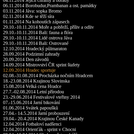
04.11.2014 Jejich chrámy a obřady
06.11.2014 Borobudur,Prambanan a ost. památky
03.11.2014 Jáva: sopka Bromo
02.11.2014 Kde se těží síra
01.11.2014 Na kohoutích zápasech
29.10.-10.11.2014 Moře a pobřeží, příliv a odliv
29.10.-10.11.2014 Bali: fauna a flóra
29.10.-10.11.2014 Lidé ostrova Jáva
29.10.-10.11.2014 Bali: Ostrované
12.10.2014 Hradecký půlmaraton
28.09.2014 Podzimní zahrady
20.09.2014 Den závodů
14.09.2014 Mistrovství ČR sprint štafety
12.09.2014 Hradec sportuje
02.08.-31.08.2014 Procházka nočním Hradcem
18.-23.08.2014 Krajinou Slovinska
15.08.2014 Velká cena Hradce
27.7.-02.08.2014 Letní přírodou
23.-29.06.2014 Festivalové vteřiny 2014
07.-15.06.2014 Jarní bikování
01.06.2014 Svátek papoušků
27.04.- 14.5.2014 Jarní probouzení
19.04.- 20.4.2014 Krajinou České Kanady
12.04.2014 Fotbaloví nadšenci
12.04.2014 Orienťák - sprint v Chocni