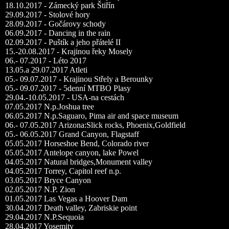
18.10.2017 - Zámecký park Štiřín
29.09.2017 - Stolové hory
28.09.2017 - Gočárovy schody
06.09.2017 - Dancing in the rain
02.09.2017 - Puštík a jeho přátelé II
15.-20.08.2017 - Krajinou řeky Mosely
06.- 07.2017 - Léto 2017
13.05.a 29.07.2017 Atleti
05.- 09.07.2017 - Krajinou Střely a Berounky
05.- 09.07.2017 - 5denní MTBO Plasy
29.04.-10.05.2017 - USA-na cestách
07.05.2017 N.p.Joshua tree
06.05.2017 N.p.Saguaro, Pima air and space museum
06.- 07.05.2017 Arizona:Slick rocks, Phoenix,Goldfield
05.- 06.05.2017 Grand Canyon, Flagstaff
05.05.2017 Horseshoe Bend, Colorado river
05.05.2017 Antelope canyon, lake Powel
04.05.2017 Natural bridges,Monument valley
04.05.2017 Torrey, Capitol reef n.p.
03.05.2017 Bryce Canyon
02.05.2017 N.P. Zion
01.05.2017 Las Vegas a Hoover Dam
30.04.2017 Death valley, Zabriskie point
29.04.2017 N.P.Sequoia
28.04.2017 Yosemity