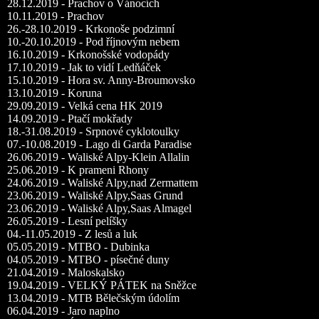
28.12.2019 - Prachov o Vánocích
10.11.2019 - Prachov
26.-28.10.2019 - Krkonoše podzimní
10.-20.10.2019 - Pod říjnovým nebem
16.10.2019 - Krkonošské vodopády
17.10.2019 - Jak to vidí Ledňáček
15.10.2019 - Hora sv. Anny-Broumovsko
13.10.2019 - Koruna
29.09.2019 - Velká cena HK 2019
14.09.2019 - Ptačí mokřady
18.-31.08.2019 - Srpnové cyklotoulky
07.-10.08.2019 - Lago di Garda Paradise
26.06.2019 - Waliské Alpy-Klein Allalin
25.06.2019 - K prameni Rhony
24.06.2019 - Waliské Alpy,nad Zermattem
23.06.2019 - Waliské Alpy,Saas Grund
23.06.2019 - Waliské Alpy,Saas Almagel
26.05.2019 - Lesní pelíšky
04.-11.05.2019 - Z lesů a luk
05.05.2019 - MTBO - Dubinka
04.05.2019 - MTBO - písečné duny
21.04.2019 - Maloskalsko
19.04.2019 - VELKÝ PÁTEK na Sněžce
13.04.2019 - MTB Bělečským údolím
06.04.2019 - Jaro naplno