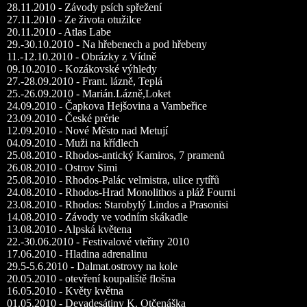
28.11.2010 - Závody psích spřežení
27.11.2010 - Ze života otužilce
20.11.2010 - Atlas Labe
29.-30.10.2010 - Na hřebenech a pod hřebeny
11.-12.10.2010 - Obrázky z Vídně
09.10.2010 - Kozákovské výhledy
27.-28.09.2010 - Frant. lázně, Teplá
25.-26.09.2010 - Marián.Lázně,Loket
24.09.2010 - Čapkova Hejšovina a Vambeřice
23.09.2010 - České prérie
12.09.2010 - Nové Město nad Metují
04.09.2010 - Muži na křídlech
25.08.2010 - Rhodos-antický Kamiros, 7 pramenů
26.08.2010 - Ostrov Simi
25.08.2010 - Rhodos-Palác velmistra, ulice rytířů
24.08.2010 - Rhodos-Hrad Monolithos a pláž Fourni
23.08.2010 - Rhodos: Starobylý Lindos a Prasonisi
14.08.2010 - Závody ve vodním skákadle
13.08.2010 - Alpská květena
22.-30.06.2010 - Festivalové vteřiny 2010
17.06.2010 - Hladina adrenalinu
29.5-5.6.2010 - Dalmat.ostrovy na kole
20.05.2010 - otevření koupaliště flošna
16.05.2010 - Květy května
01.05.2010 - Devadesátiny K. Otčenáška