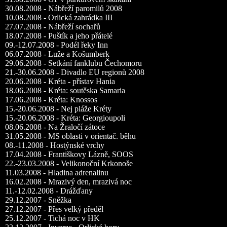
30.08.2008 - Nábřeží paromilů 2008
10.08.2008 - Orlická zahrádka III
27.07.2008 - Nábřeží sochařů
18.07.2008 - Puštík a jeho přátelé
09.-12.07.2008 - Podél řeky Inn
06.07.2008 - Luže a Košumberk
29.06.2008 - Setkání fanklubu Čechomoru
21.-30.06.2008 - Divadlo EU regionů 2008
20.06.2008 - Kréta - přístav Hania
18.06.2008 - Kréta: soutěska Samaria
17.06.2008 - Kréta: Knossos
15.-20.06.2008 - Nej pláže Kréty
15.-20.06.2008 - Kréta: Georgioupoli
08.06.2008 - Na Žraločí zátoce
31.05.2008 - MS oblasti v orientač. běhu
08.-11.2008 - Hostýnské vrchy
17.04.2008 - Františkovy Lázně, SOOS
22.-23.03.2008 - Velikonoční Krkonoše
11.03.2008 - Hladina adrenalinu
16.02.2008 - Mrazivý den, mrazivá noc
11.-12.02.2008 - Drážďany
29.12.2007 - Sněžka
27.12.2007 - Přes velký předěl
25.12.2007 - Tichá noc v HK