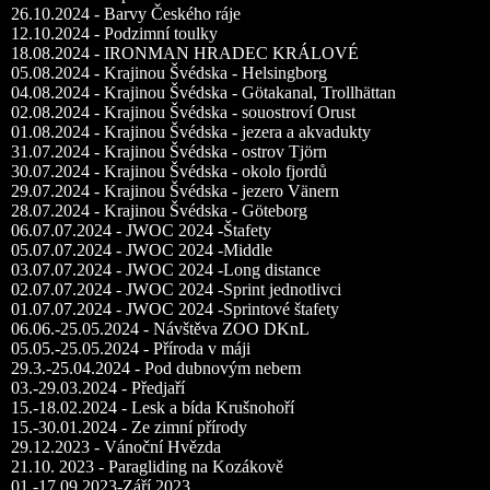
26.10.2024 - Barvy Českého ráje
12.10.2024 - Podzimní toulky
18.08.2024 - IRONMAN HRADEC KRÁLOVÉ
05.08.2024 - Krajinou Švédska - Helsingborg
04.08.2024 - Krajinou Švédska - Götakanal, Trollhättan
02.08.2024 - Krajinou Švédska - souostroví Orust
01.08.2024 - Krajinou Švédska - jezera a akvadukty
31.07.2024 - Krajinou Švédska - ostrov Tjörn
30.07.2024 - Krajinou Švédska - okolo fjordů
29.07.2024 - Krajinou Švédska - jezero Vänern
28.07.2024 - Krajinou Švédska - Göteborg
06.07.07.2024 - JWOC 2024 -Štafety
05.07.07.2024 - JWOC 2024 -Middle
03.07.07.2024 - JWOC 2024 -Long distance
02.07.07.2024 - JWOC 2024 -Sprint jednotlivci
01.07.07.2024 - JWOC 2024 -Sprintové štafety
06.06.-25.05.2024 - Návštěva ZOO DKnL
05.05.-25.05.2024 - Příroda v máji
29.3.-25.04.2024 - Pod dubnovým nebem
03.-29.03.2024 - Předjaří
15.-18.02.2024 - Lesk a bída Krušnohoří
15.-30.01.2024 - Ze zimní přírody
29.12.2023 - Vánoční Hvězda
21.10. 2023 - Paragliding na Kozákově
01.-17.09.2023-Září 2023