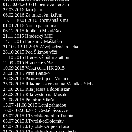
01.-30.04.2016 Duben v zahradách
27.03.2016 Jaro je tu
06.02.2016 Za trnkovým keřem
15.11.-30.01.2016 Rozmanitá zima
01.01.2016 Noční panorama
06.12.2015 Jubilejní Mikulášák
21.11.2015 Hradecký MID
14.11.2015 Podzim v Maštalích
31.10.- 13.11.2015 Závoj zeleného ticha
28.10.2015 Pod Šikmou věží
11.10.2015 Hradecký půl-marathon
11.09.2015 Hradecké věže
10.09.2015 Velká cena HK 2015
28.08.2015 Pirin-Bansko
26.08.2015 Pirin-výstup na Vichren
25.08.2015 Rila-monastýr,krajina Melnik a Stob
24.08.2015 Rila-jezera a údolí Iskar
23.08.2015 Rila-výstup na Musalu
22.08.2015 Pohořím Vitoša
15.07.-11.08.2015 Letní zahradou
10.07.-02.08.2015 České pískovce
05.07.2015 J.Tyrolsko:údolím Tramínu
03.07.2015 J.Tyrolsko:Dolomity
04.07.2015 J.Tyrolsko:Alpe di Luson
31.06.2015 J.Tyrolsko:jezera a soutěsky