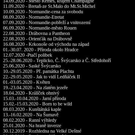
14.09.2020 - Město Remeš, krajem Champagne
11.09.2020 - Bretaň-ze St.Malo do Mt.St.Michel
10.09.2020 - Normandie-cena za svobodu
08.09.2020 - Normandie-Etretat
07.09.2020 - Normandie-pobřeží a vnitrozemí
06.09.2020 - Normandie-město Rouen
22.08.2020 - Drábovna a Pantheon
22.08.2020 - Orienťák na Drábovně
16.08.2020 - Krkonoše od východu na západ
01.-30.07. 2020 - Příroda okolo Hradce
12.07.2020 -Ptačí polibek
25.-28.06.2020 - Teplicko, Č. Švýcarsko a Č. Středohoří
25.06.2020 - Saské Švýcarsko
10.-29.05.2020 - Př. památka Plachta
22.-29.05.2020 - Jak to vidí Ledňáček II
01.-03.05.2020 - Květen
19.-23.04.2020 - Na zlatém jezeře
18.04.2020 - Králíček ohnivý
15.03.-10.04.2020 - Jarní příroda
15.02.-15.03.2020 - Born to be wild
08.03.2020 - Kunštátská kaple
13.-16.02.2020 - Na Šumavě
08.02.2020 - Ranní výhledy
25.01.2020 - Na hraně inverze
30.12.2019 - Rozhledna na Velké Deštné