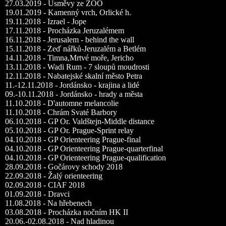
27.03.2019 - Úsměvy ze ZOO
19.01.2019 - Kamenný vrch, Orlické h.
19.11.2018 - Izrael - Jope
17.11.2018 - Procházka Jeruzalémem
16.11.2018 - Jerusalem - behind the wall
15.11.2018 - Zeď nářků-Jeruzalém a Betlém
14.11.2018 - Timna,Mrtvé moře, Jericho
13.11.2018 - Wadi Rum - 7 sloupů moudrosti
12.11.2018 - Nabatejské skalní město Petra
11.-12.11.2018 - Jordánsko - krajina a lidé
09.-10.11.2018 - Jordánsko - hrady a města
11.10.2018 - D'automne melancolie
11.10.2018 - Chrám Svaté Barbory
06.10.2018 - GP Or. Valdštejn-Middle distance
05.10.2018 - GP Or. Prague-Sprint relay
04.10.2018 - GP Orienteering Prague-final
04.10.2018 - GP Orienteering Prague-quarterfinal
04.10.2018 - GP Orienteering Prague-qualification
28.09.2018 - Gočárovy schody 2018
22.09.2018 - Žalý orienteering
02.09.2018 - CIAF 2018
01.09.2018 - Dravci
11.08.2018 - Na hřebenech
03.08.2018 - Procházka nočním HK II
20.06.-02.08.2018 - Nad hladinou