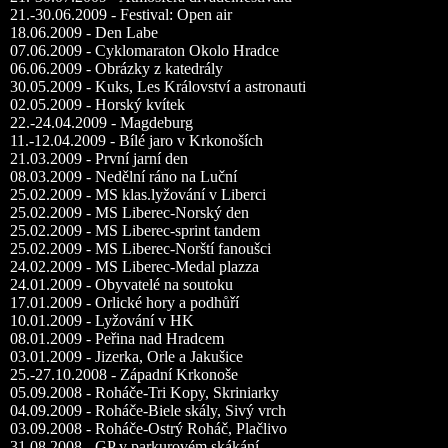
21.-30.06.2009 - Festival: Open air
18.06.2009 - Den Labe
07.06.2009 - Cyklomaraton Okolo Hradce
06.06.2009 - Obrázky z katedrály
30.05.2009 - Kuks, Les Království a astronauti
02.05.2009 - Horský kvítek
22.-24.04.2009 - Magdeburg
11.-12.04.2009 - Bílé jaro v Krkonoších
21.03.2009 - První jarní den
08.03.2009 - Nedělní ráno na Luční
25.02.2009 - MS klas.lyžování v Liberci
25.02.2009 - MS Liberec-Norský den
25.02.2009 - MS Liberec-sprint tandem
25.02.2009 - MS Liberec-Norští fanoušci
24.02.2009 - MS Liberec-Medal plazza
24.01.2009 - Obyvatelé na soutoku
17.01.2009 - Orlické hory a podhůří
10.01.2009 - Lyžování v HK
08.01.2009 - Peřina nad Hradcem
03.01.2009 - Jizerka, Orle a Jakušice
25.-27.10.2008 - Západní Krkonoše
05.09.2008 - Roháče-Tri Kopy, Skriniarky
04.09.2009 - Roháče-Biele skály, Sivý vrch
03.09.2008 - Roháče-Ostrý Roháč, Plačlivo
31.08.2008 - GP v parkurovém skákání